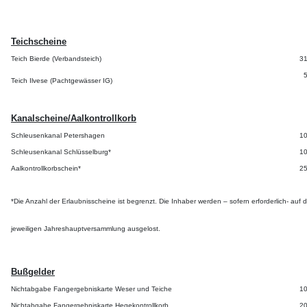
Teichscheine
Teich Bierde
(Verbandsteich)
31
5
Teich Ilvese
(Pachtgewässer IG)
Kanalscheine/Aalkontrollkorb
Schleusenkanal Petershagen
10
Schleusenkanal Schlüsselburg*
10
Aalkontrollkorbschein*
25
*Die Anzahl der Erlaubnisscheine ist begrenzt. Die Inhaber werden – sofern erforderlich- auf d
je
w
eiligen Jahreshauptversammlung
ausgelost.
Bußgelder
Nichtabgabe Fangergebniskarte Weser und Teiche
10
Nichtabgabe Fangergebniskarte Hegekontrollkorb
20