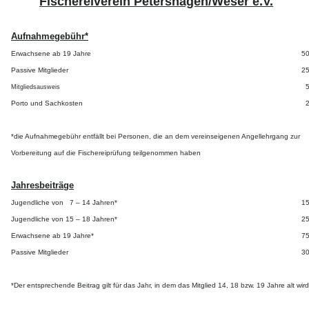
Fischereiverein Petershagen/Weser e.V.
Aufnahmegebühr*
Erwachsene ab 19 Jahre
50
Passive Mitglieder
25
5
Mitgliedsausweis
Porto und Sachkosten
2
*die Aufnahmegebühr entfällt bei Personen, die an dem vereinseigenen Angellehrgang zur
Vorbereitung auf die Fischereiprüfung teilgenommen haben
Jahresbeiträge
Jugendliche von
7 – 14 Jahren*
15
Jugendliche von 15 – 18 Jahren*
25
Erwachsene ab
19 Jahre*
75
Passive Mitglieder
30
*Der entsprechende Beitrag gilt für das Jahr, in dem das Mitglied 14, 18 bzw. 19 Jahre alt wird